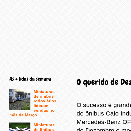
As + lidas da semana
O querido de Dez
Miniaturas
de ônibus
rodoviários
O sucesso é grande
lideram
vendas no
de ônibus Caio Ind
mês de Março
Mercedes-Benz OF-1
Miniaturas
de Dezembro o mod
de ônibus