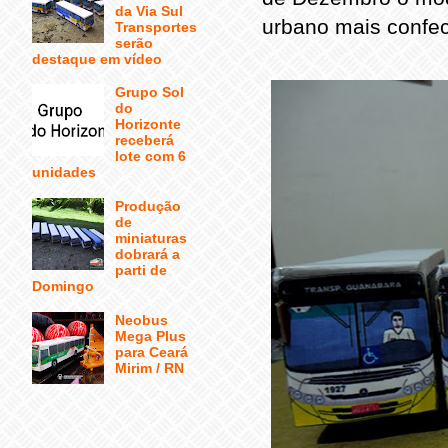
da Via Sul
urbano mais confe
Transportes
serão
destaque em vídeo
Grupo Sol
do
Horizonte
receberá
lote com 6
unidades
Produção
de
miniaturas
dobrará a
parti de
Domingo
Neobus
Mega Plus
para Ceará
Mirim / RN