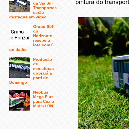
pintura do transpo
da Via Sul
Transportes
serão
destaque em vídeo
Grupo Sol
do
Horizonte
receberá
lote com 6
unidades
Produção
de
miniaturas
dobrará a
parti de
Domingo
Neobus
Mega Plus
para Ceará
Mirim / RN