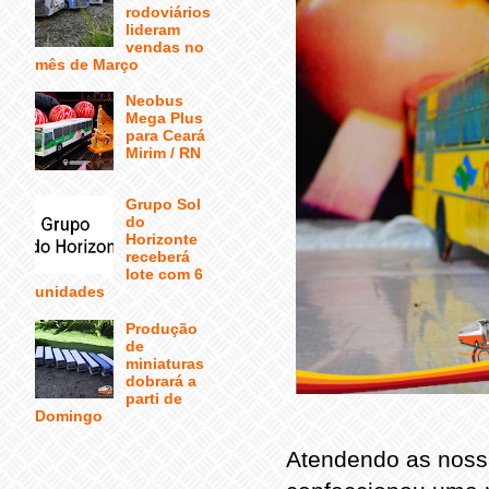
rodoviários
lideram
vendas no
mês de Março
Neobus
Mega Plus
para Ceará
Mirim / RN
Grupo Sol
do
Horizonte
receberá
lote com 6
unidades
Produção
de
miniaturas
dobrará a
parti de
Domingo
Atendendo as noss