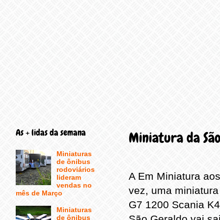
As + lidas da semana
Miniatura da São
Miniaturas
de ônibus
rodoviários
A Em Miniatura ao
lideram
vendas no
vez, uma miniatur
mês de Março
G7 1200 Scania K42
Miniaturas
São Geraldo vai sa
de ônibus