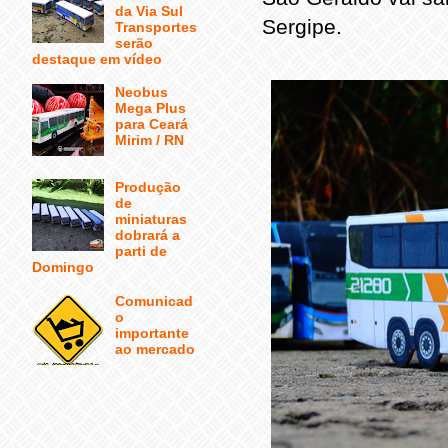
da Via Sul
Sergipe.
Transportes
serão
destaque em vídeo
Neobus
Mega Plus
para Ceará
Mirim / RN
Produção
de
miniaturas
dobrará a
parti de
Domingo
Comunicad
o
importante
ao mercado