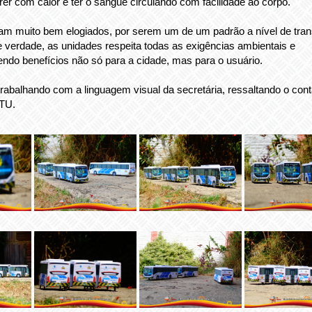
rer com calor e ter o sangue circulando com facilidade ao corpo.
ram muito bem elogiados, por serem um de um padrão a nível de tran
 verdade, as unidades respeita todas as exigências ambientais e
endo benefícios não só para a cidade, mas para o usuário.
 trabalhando com a linguagem visual da secretária, ressaltando o cont
TTU.