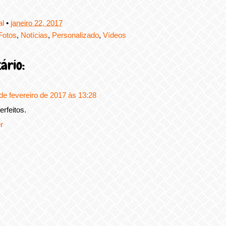
al
•
janeiro 22, 2017
Fotos
,
Notícias
,
Personalizado
,
Vídeos
ário:
de fevereiro de 2017 às 13:28
rfeitos.
r