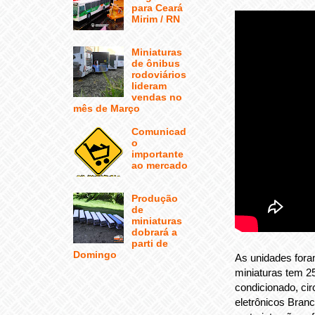
para Ceará
Mirim / RN
Miniaturas
de ônibus
rodoviários
lideram
vendas no
mês de Março
Comunicad
o
importante
ao mercado
Produção
de
miniaturas
dobrará a
parti de
Domingo
As unidades fora
miniaturas tem 2
condicionado, cir
eletrônicos Branc