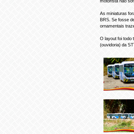
motorista não sof
As miniaturas fo
BRS. Se fosse de
ornamentais traz
O layout foi todo
(ouvidoria) da S