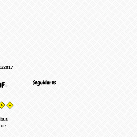
1/2017
Seguidores
OF-
ibus
 de