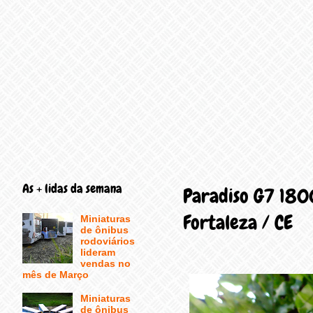
As + lidas da semana
Paradiso G7 180
Fortaleza / CE
Miniaturas
de ônibus
rodoviários
lideram
vendas no
mês de Março
Miniaturas
de ônibus