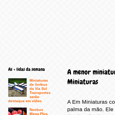
As + lidas da semana
A menor miniatur
Miniaturas
Miniaturas
de ônibus
da Via Sul
Transportes
serão
destaque em vídeo
A Em Miniaturas c
palma da mão. Ele 
Neobus
Mega Plus