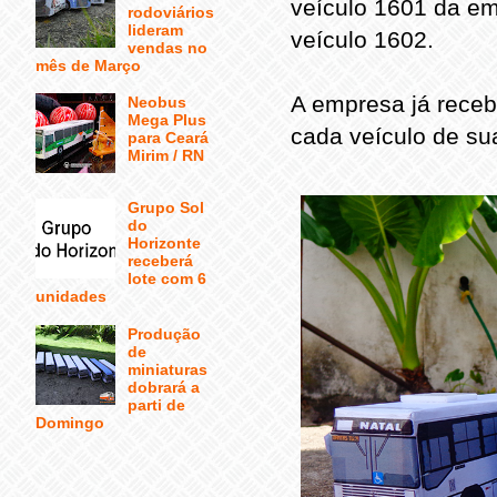
veículo 1601 da em
rodoviários
lideram
veículo 1602.
vendas no
mês de Março
A empresa já rece
Neobus
Mega Plus
cada veículo de sua
para Ceará
Mirim / RN
Grupo Sol
do
Horizonte
receberá
lote com 6
unidades
Produção
de
miniaturas
dobrará a
parti de
Domingo