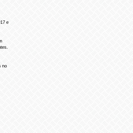
017 e
em
tes.
s
s no