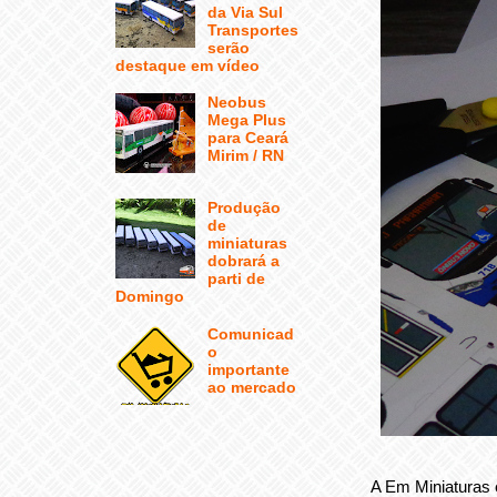
da Via Sul
Transportes
serão
destaque em vídeo
Neobus
Mega Plus
para Ceará
Mirim / RN
Produção
de
miniaturas
dobrará a
parti de
Domingo
Comunicad
o
importante
ao mercado
A Em Miniaturas 