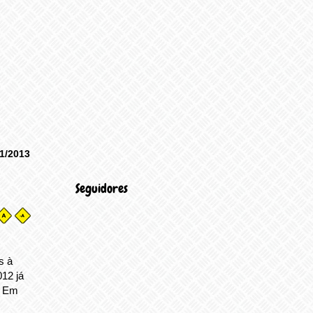
1/2013
Seguidores
s à
12 já
a Em