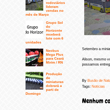
rodoviários
lideram
vendas no
mês de Março
Grupo Sol
do
Horizonte
receberá
lote com 6
unidades
Setembro a minia
Neobus
Mega Plus
para Ceará
Alison, mesmo v
Mirim / RN
possamos entreg
Produção
de
By
Busão de Nat
miniaturas
dobrará a
Tags:
Notícias
parti de
Domingo
Nenhum co