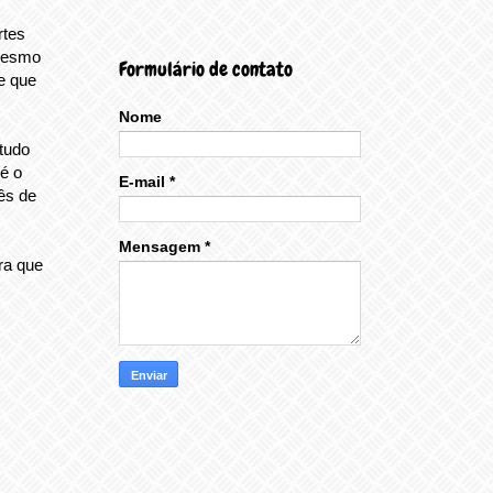
rtes
 mesmo
Formulário de contato
e que
Nome
rtudo
 é o
E-mail
*
ês de
Mensagem
*
ra que