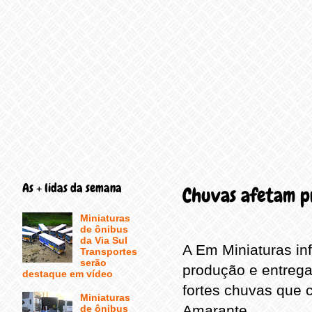
As + lidas da semana
Chuvas afetam p
Miniaturas
de ônibus
da Via Sul
A Em Miniaturas in
Transportes
serão
produção e entrega
destaque em vídeo
fortes chuvas que
Miniaturas
Amarante.
de ônibus