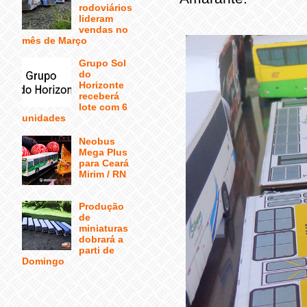
rodoviários
lideram
vendas no
mês de Março
Grupo Sol
do
Horizonte
receberá
lote com 6
unidades
Neobus
Mega Plus
para Ceará
Mirim / RN
Produção
de
miniaturas
dobrará a
parti de
Domingo